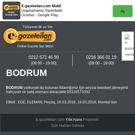
E-gazeteilan.com Mobil
Uygulamamız Yayındadır.
Aç
Ücretsiz - Google Play
Türkiyenin İlk ve Tek
Online Gazete İlan Sitesi
0212 571 46 99
0216 366 01 19
(09:00 - 19:00)
(09:00 - 19:00)
BODRUM
BODRUM
yalıkavak da bulunan fidanlığımız için peyzaj teknikeri,deneyimli
bahçıvan ve satış elemanı alınacaktır.05326573392
Etiket :
EGE
,
ELEMAN
,
Peyzaj
,
16.03.2016
,
19.03.2016
,
Normal ilan
E-gazeteilan.com
Yitik Ajans
Projesidir.
Tüm Hakları Saklıdır.