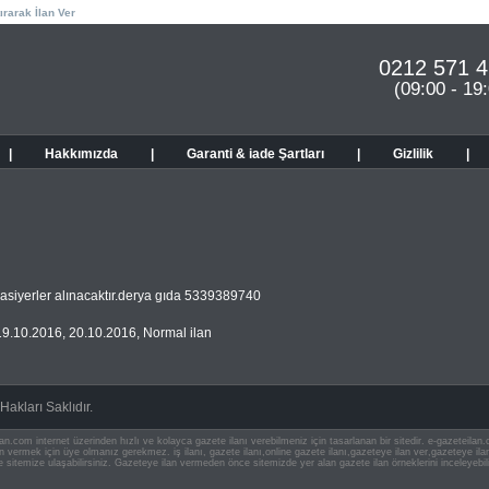
ırarak İlan Ver
0212 571 4
(09:00 - 19
|
Hakkımızda
|
Garanti & iade Şartları
|
Gizlilik
|
asiyerler alınacaktır.derya gıda 5339389740
19.10.2016
,
20.10.2016
,
Normal ilan
akları Saklıdır.
an.com internet üzerinden hızlı ve kolayca gazete ilanı verebilmeniz için tasarlanan bir sitedir. e-gazeteila
ilan vermek için üye olmanız gerekmez. iş ilanı, gazete ilanı,online gazete ilanı,gazeteye ilan ver,gazeteye
e sitemize ulaşabilirsiniz. Gazeteye ilan vermeden önce sitemizde yer alan gazete ilan örneklerini inceleyebili