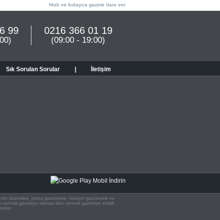
Hızlı ve kolayca gazete ilanı ver
6 99
0216 366 01 19
:00)
(09:00 - 19:00)
Sık Sorulan Sorular
|
İletişim
n.com üzerinden, posta gazetesine, hürriyet gazetesine ve
 ilan vermek,gazeteye eleman ilanı vermek,gazeteye emlak
rsiniz.