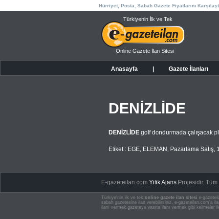
Hürriyet, Posta, Sabah Gazete Fiyatlarını Karşılaşt
Türkiyenin İlk ve Tek
Online Gazete İlan Sitesi
Anasayfa
|
Gazete İlanları
DENİZLİDE
DENİZLİDE
golf dondurmada çalışacak pl
Etiket :
EGE
,
ELEMAN
,
Pazarlama Satış
,
E-gazeteilan.com
Yitik Ajans
Projesidir.
Tüm H
Türkiye'nin ilk ve tek
online gazete ilan sitesi
e-gazeteil
sabah gazetesine ilan verebilirsiniz. e-gazeteilan.com'a 
ilanı vermek,gazeteye vasıta ilanı vermek gibi kelimeler il