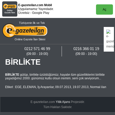
E-gazeteilan.com Mobil
Uygulamamız Yayındadır.
Aç
Ücretsiz - Google Play
Türkiyenin İlk ve Tek
Online Gazete İlan Sitesi
0212 571 46 99
0216 366 01 19
(09:00 - 19:00)
(09:00 - 19:00)
BİRLİKTE
BİRLİKTE
gülüp, birlikte üzüldüğümüz, hayatın tüm güzelliklerini birlikte
yaşadığımız 2000. günümüz kutlu olsun iremim. seni çok seviyorum...
Etiket :
EGE
,
ELEMAN
,
İş Arayanlar
,
09.07.2013
,
19.07.2013
,
Normal ilan
E-gazeteilan.com
Yitik Ajans
Projesidir.
Tüm Hakları Saklıdır.