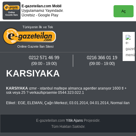
E-gazeteilan.com Mobil
Uygulamamız Yayındadır.
Aç
Ücretsiz - Google Play
Türkiyenin İlk ve Tek
Online Gazete İlan Sitesi
0212 571 46 99
0216 366 01 19
(09:00 - 19:00)
(09:00 - 19:00)
KARSIYAKA
KARSIYAKA
ızmır - ıstanbul maltepe almanca agentler aranıyor 1600 tl +
ssk veya 25 ? verkaufspraemie 0544.323.022.1
Etiket :
EGE
,
ELEMAN
,
Çağrı Merkezi
,
03.01.2014
,
04.01.2014
,
Normal ilan
E-gazeteilan.com
Yitik Ajans
Projesidir.
Tüm Hakları Saklıdır.