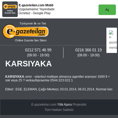
E-gazeteilan.com Mobil
Uygulamamız Yayındadır.
Aç
Ücretsiz - Google Play
Türkiyenin İlk ve Tek
Online Gazete İlan Sitesi
0212 571 46 99
0216 366 01 19
(09:00 - 19:00)
(09:00 - 19:00)
KARSIYAKA
KARSIYAKA
ızmır - ıstanbul maltepe almanca agentler aranıyor 1600 tl +
ssk veya 25 ? verkaufspraemie 0544.323.022.1
Etiket :
EGE
,
ELEMAN
,
Çağrı Merkezi
,
03.01.2014
,
06.01.2014
,
Normal ilan
E-gazeteilan.com
Yitik Ajans
Projesidir.
Tüm Hakları Saklıdır.