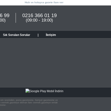
Hızlı ve kolayca gazete ilanı ver
6 99
0216 366 01 19
:00)
(09:00 - 19:00)
Sık Sorulan Sorular
|
İletişim
n.com üzerinden, posta gazetesine, hürriyet gazetesine ve
 ilan vermek,gazeteye eleman ilanı vermek,gazeteye emlak
rsiniz.