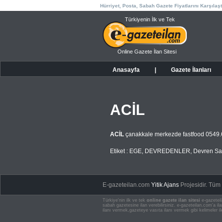
Hürriyet, Posta, Sabah Gazete Fiyatlarını Karşılaşt
Türkiyenin İlk ve Tek
Online Gazete İlan Sitesi
Anasayfa
|
Gazete İlanları
ACİL
ACİL
çanakkale merkezde fastfood 0549.
Etiket :
EGE
,
DEVREDENLER
,
Devren Sat
E-gazeteilan.com
Yitik Ajans
Projesidir.
Tüm H
Türkiye'nin ilk ve tek
online gazete ilan sitesi
e-gazeteil
sabah gazetesine ilan verebilirsiniz. e-gazeteilan.com'a 
ilanı vermek,gazeteye vasıta ilanı vermek gibi kelimeler il