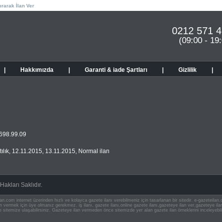
ırarak İlan Ver
0212 571 4
(09:00 - 19
|
Hakkımızda
|
Garanti & iade Şartları
|
Gizlilik
|
698.99.09
ılık
,
12.11.2015
,
13.11.2015
,
Normal ilan
akları Saklıdır.
an.com internet üzerinden hızlı ve kolayca gazete ilanı verebilmeniz için tasarlanan bir sitedir. e-gazeteila
ilan vermek için üye olmanız gerekmez. iş ilanı, gazete ilanı,online gazete ilanı,gazeteye ilan ver,gazeteye
e sitemize ulaşabilirsiniz. Gazeteye ilan vermeden önce sitemizde yer alan gazete ilan örneklerini inceleyebili