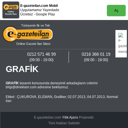
E-gazeteilan.com Mobil
Uygulamamız Yayındadır.
Aç
Ücretsiz - Google Play
Türkiyenin İlk ve Tek
Online Gazete İlan Sitesi
0212 571 46 99
0216 366 01 19
(09:00 - 19:00)
(09:00 - 19:00)
GRAFİK
GRAFİK
tasarım konusunda deneyimli arkadaşların cvlerini
bilgi@direklam.com
adresine bekliyoruz.
Etiket :
ÇUKUROVA
,
ELEMAN
,
Grafiker
,
02.07.2013
,
04.07.2013
,
Normal
ilan
E-gazeteilan.com
Yitik Ajans
Projesidir.
Tüm Hakları Saklıdır.