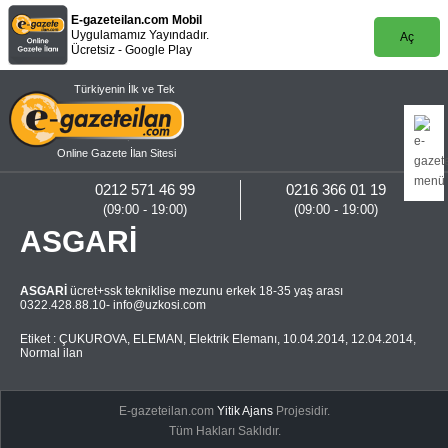
E-gazeteilan.com Mobil
Uygulamamız Yayındadır.
Aç
Ücretsiz - Google Play
Türkiyenin İlk ve Tek
Online Gazete İlan Sitesi
0212 571 46 99
0216 366 01 19
(09:00 - 19:00)
(09:00 - 19:00)
ASGARİ
ASGARİ
ücret+ssk tekniklise mezunu erkek 18-35 yaş arası
0322.428.88.10-
info@uzkosi.com
Etiket :
ÇUKUROVA
,
ELEMAN
,
Elektrik Elemanı
,
10.04.2014
,
12.04.2014
,
Normal ilan
E-gazeteilan.com
Yitik Ajans
Projesidir.
Tüm Hakları Saklıdır.