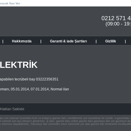
ırarak İlan Ver
0212 571 4
(09:00 - 19
|
Hakkımızda
|
Garanti & iade Şartları
|
Gizlilik
|
LEKTRİK
apabilen tecrübeli bay 03222356351
lemanı
,
05.01.2014
,
07.01.2014
,
Normal ilan
akları Saklıdır.
an.com internet üzerinden hızlı ve kolayca gazete ilanı verebilmeniz için tasarlanan bir sitedir. e-gazeteila
ilan vermek için üye olmanız gerekmez. iş ilanı, gazete ilanı,online gazete ilanı,gazeteye ilan ver,gazeteye
e sitemize ulaşabilirsiniz. Gazeteye ilan vermeden önce sitemizde yer alan gazete ilan örneklerini inceleyebili