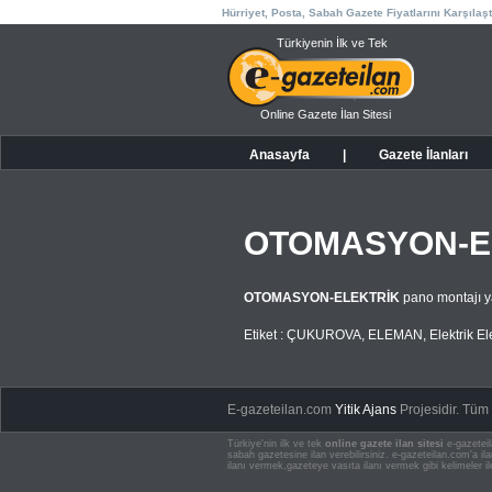
Hürriyet, Posta, Sabah Gazete Fiyatlarını Karşılaşt
Türkiyenin İlk ve Tek
Online Gazete İlan Sitesi
Anasayfa
|
Gazete İlanları
OTOMASYON-E
OTOMASYON-ELEKTRİK
pano montajı y
Etiket :
ÇUKUROVA
,
ELEMAN
,
Elektrik E
E-gazeteilan.com
Yitik Ajans
Projesidir.
Tüm H
Türkiye'nin ilk ve tek
online gazete ilan sitesi
e-gazeteil
sabah gazetesine ilan verebilirsiniz. e-gazeteilan.com'a 
ilanı vermek,gazeteye vasıta ilanı vermek gibi kelimeler il