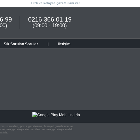
Hızlı ve kolayca gazete ilanı ver
6 99
0216 366 01 19
:00)
(09:00 - 19:00)
Sık Sorulan Sorular
|
İletişim
n.com üzerinden, posta gazetesine, hürriyet gazetesine ve
 ilan vermek,gazeteye eleman ilanı vermek,gazeteye emlak
rsiniz.