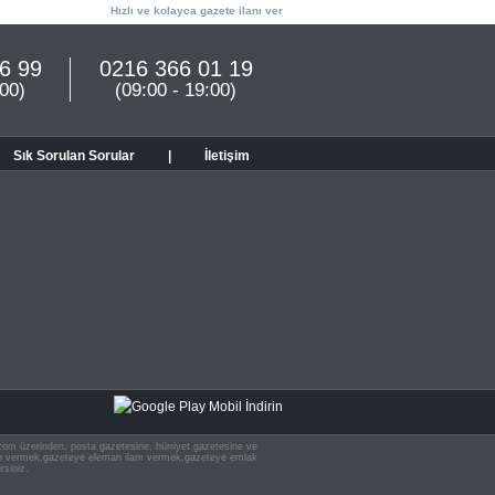
Hızlı ve kolayca gazete ilanı ver
6 99
0216 366 01 19
:00)
(09:00 - 19:00)
Sık Sorulan Sorular
|
İletişim
n.com üzerinden, posta gazetesine, hürriyet gazetesine ve
 ilan vermek,gazeteye eleman ilanı vermek,gazeteye emlak
rsiniz.