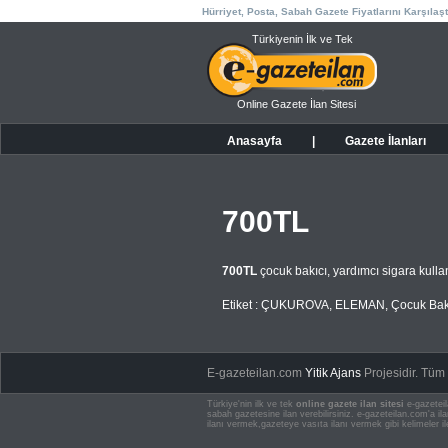
Hürriyet, Posta, Sabah Gazete Fiyatlarını Karşılaşt
Türkiyenin İlk ve Tek
Online Gazete İlan Sitesi
Anasayfa
|
Gazete İlanları
700TL
700TL
çocuk bakıcı, yardımcı sigara kul
Etiket :
ÇUKUROVA
,
ELEMAN
,
Çocuk Bak
E-gazeteilan.com
Yitik Ajans
Projesidir.
Tüm H
Türkiye'nin ilk ve tek
online gazete ilan sitesi
e-gazeteil
sabah gazetesine ilan verebilirsiniz. e-gazeteilan.com'a 
ilanı vermek,gazeteye vasıta ilanı vermek gibi kelimeler il