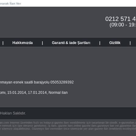
ırarak İlan Ver
0212 571 4
(09:00 - 19
|
Hakkımızda
|
Garanti & iade Şartları
|
Gizlilik
|
lanmayan esnek saatli barajyolu 05053289392
ımı
,
15.01.2014
,
17.01.2014
,
Normal ilan
akları Saklıdır.
an.com internet üzerinden hızlı ve kolayca gazete ilanı verebilmeniz için tasarlanan bir sitedir. e-gazeteila
ilan vermek için üye olmanız gerekmez. iş ilanı, gazete ilanı,online gazete ilanı,gazeteye ilan ver,gazeteye
e sitemize ulaşabilirsiniz. Gazeteye ilan vermeden önce sitemizde yer alan gazete ilan örneklerini inceleyebili