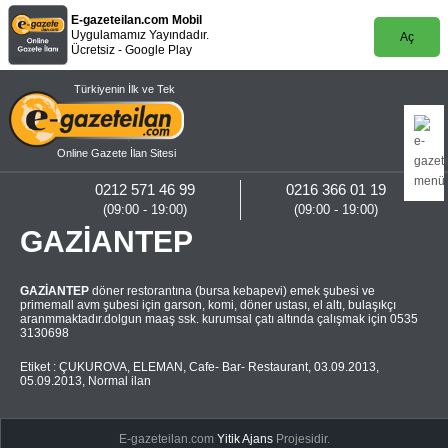
E-gazeteilan.com Mobil
Uygulamamız Yayındadır.
Aç
Ücretsiz - Google Play
Türkiyenin İlk ve Tek
Online Gazete İlan Sitesi
0212 571 46 99
0216 366 01 19
(09:00 - 19:00)
(09:00 - 19:00)
GAZİANTEP
GAZİANTEP
döner restorantına (bursa kebapevi) emek şubesi ve
primemall avm şubesi için garson, komi, döner ustası, el altı, bulaşıkçı
aranmmaktadır.dolgun maaş ssk. kurumsal çatı altında çalışmak için 0535
3130698
Etiket :
ÇUKUROVA
,
ELEMAN
,
Cafe- Bar- Restaurant
,
03.09.2013
,
05.09.2013
,
Normal ilan
E-gazeteilan.com
Yitik Ajans
Projesidir.