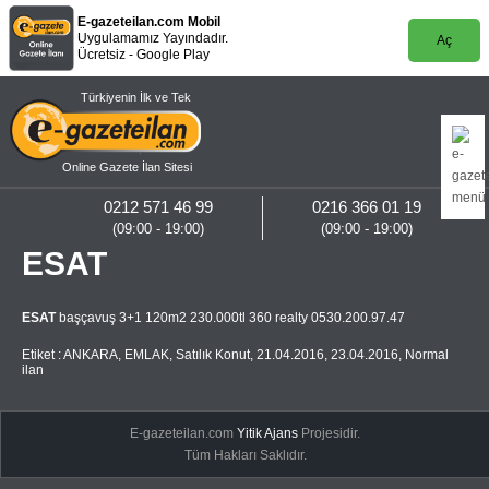
E-gazeteilan.com Mobil
Uygulamamız Yayındadır.
Aç
Ücretsiz - Google Play
Türkiyenin İlk ve Tek
Online Gazete İlan Sitesi
0212 571 46 99
0216 366 01 19
(09:00 - 19:00)
(09:00 - 19:00)
ESAT
ESAT
başçavuş 3+1 120m2 230.000tl 360 realty 0530.200.97.47
Etiket :
ANKARA
,
EMLAK
,
Satılık Konut
,
21.04.2016
,
23.04.2016
,
Normal
ilan
E-gazeteilan.com
Yitik Ajans
Projesidir.
Tüm Hakları Saklıdır.