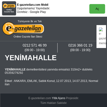
E-gazeteilan.com Mobil
Uygulamamız Yayındadır.
Aç
Ücretsiz - Google Play
Türkiyenin İlk ve Tek
Online Gazete İlan Sitesi
0212 571 46 99
0216 366 01 19
(09:00 - 19:00)
(09:00 - 19:00)
YENİMAHALLE
YENİMAHALLE
demetkentsitesi yanında emsalsiz 310m2+ dubleks
05359279292
Etiket :
ANKARA
,
EMLAK
,
Satılık Konut
,
12.07.2013
,
14.07.2013
,
Normal
ilan
E-gazeteilan.com
Yitik Ajans
Projesidir.
Tüm Hakları Saklıdır.