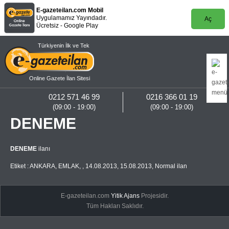
E-gazeteilan.com Mobil
Uygulamamız Yayındadır.
Aç
Ücretsiz - Google Play
Türkiyenin İlk ve Tek
Online Gazete İlan Sitesi
0212 571 46 99
0216 366 01 19
(09:00 - 19:00)
(09:00 - 19:00)
DENEME
DENEME
ilanı
Etiket :
ANKARA
,
EMLAK
,
,
14.08.2013
,
15.08.2013
,
Normal ilan
E-gazeteilan.com
Yitik Ajans
Projesidir.
Tüm Hakları Saklıdır.