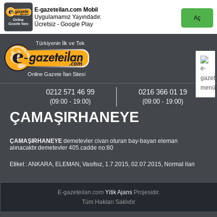
E-gazeteilan.com Mobil
Uygulamamız Yayındadır.
Aç
Ücretsiz - Google Play
Türkiyenin İlk ve Tek
Online Gazete İlan Sitesi
0212 571 46 99
0216 366 01 19
(09:00 - 19:00)
(09:00 - 19:00)
ÇAMAŞIRHANEYE
ÇAMAŞIRHANEYE
demetevler civarı oturan bay-bayan eleman
alınacaktır.demetevler 405.cadde no:80
Etiket :
ANKARA
,
ELEMAN
,
Vasıfsız
,
1.7.2015
,
02.07.2015
,
Normal ilan
E-gazeteilan.com
Yitik Ajans
Projesidir.
Tüm Hakları Saklıdır.