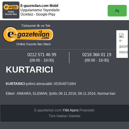
E-gazeteilan.com Mobil
Uygulamamız Yayındadır.
Aç
Ücretsiz - Google Play
Türkiyenin İlk ve Tek
Online Gazete İlan Sitesi
0212 571 46 99
0216 366 01 19
(09:00 - 19:00)
(09:00 - 19:00)
KURTARICI
KURTARICI
şoförü alinacaktir. 05354971664
Etiket :
ANKARA
,
ELEMAN
,
Şoför
,
06.11.2016
,
08.11.2016
,
Normal ilan
E-gazeteilan.com
Yitik Ajans
Projesidir.
Tüm Hakları Saklıdır.