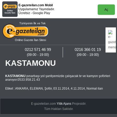
E-gazeteilan.com Mobil
Uygulamamız Yayındadır.
Aç
Ücretsiz - Google Play
Türkiyenin İlk ve Tek
Online Gazete İlan Sitesi
0212 571 46 99
0216 366 01 19
(09:00 - 19:00)
(09:00 - 19:00)
KASTAMONU
KASTAMONU
pınarbaşı yol şantiyemizde çalışacak tır ve kamyon şoförleri
aranıyor.0533.958.21.43
Etiket :
ANKARA
,
ELEMAN
,
Şoför
,
03.11.2014
,
4.11.2014
,
Normal ilan
E-gazeteilan.com
Yitik Ajans
Projesidir.
Tüm Hakları Saklıdır.