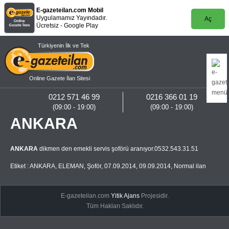
E-gazeteilan.com Mobil
Uygulamamız Yayındadır.
Aç
Ücretsiz - Google Play
Türkiyenin İlk ve Tek
Online Gazete İlan Sitesi
0212 571 46 99
0216 366 01 19
(09:00 - 19:00)
(09:00 - 19:00)
ANKARA
ANKARA
dikmen den emekli servis şoförü aranıyor.0532.543.31.51
Etiket :
ANKARA
,
ELEMAN
,
Şoför
,
07.09.2014
,
09.09.2014
,
Normal ilan
E-gazeteilan.com
Yitik Ajans
Projesidir.
Tüm Hakları Saklıdır.