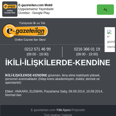
E-gazeteilan.com Mobil
Uygulamamız Yayındadır.
Aç
Ücretsiz - Google Play
Türkiyenin İlk ve Tek
Online Gazete İlan Sitesi
0212 571 46 99
0216 366 01 19
(09:00 - 19:00)
(09:00 - 19:00)
İKİLİ-İLİŞKİLERDE-KENDİNE
İKİLİ-İLİŞKİLERDE-KENDİNE
güvenen, ikna etme kabiliyeti yüksek,
personel aranmaktadır. (hitap kısmı akademisyen, doktor, dernek ve
ajanslardır)
Etiket :
ANKARA
,
ELEMAN
,
Pazarlama Satış
,
09.09.2014
,
10.09.2014
,
Normal ilan
E-gazeteilan.com
Yitik Ajans
Projesidir.
Tüm Hakları Saklıdır.