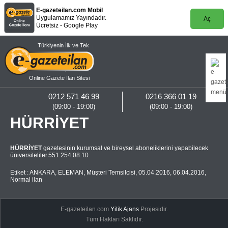
E-gazeteilan.com Mobil
Uygulamamız Yayındadır.
Aç
Ücretsiz - Google Play
Türkiyenin İlk ve Tek
Online Gazete İlan Sitesi
0212 571 46 99
0216 366 01 19
(09:00 - 19:00)
(09:00 - 19:00)
HÜRRİYET
HÜRRİYET
gazetesinin kurumsal ve bireysel aboneliklerini yapabilecek
üniversiteliler.551.254.08.10
Etiket :
ANKARA
,
ELEMAN
,
Müşteri Temsilcisi
,
05.04.2016
,
06.04.2016
,
Normal ilan
E-gazeteilan.com
Yitik Ajans
Projesidir.
Tüm Hakları Saklıdır.