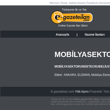
Hürriyet, Posta, Sabah Gazete Fiyatlarını Karşılaşt
Türkiyenin İlk ve Tek
Online Gazete İlan Sitesi
Anasayfa
|
Gazete İlanları
MOBİLYASEKTO
MOBİLYASEKTORUNDETECRUBELİUSTA
Etiket :
ANKARA
,
ELEMAN
,
Mobilya Elem
E-gazeteilan.com
Yitik Ajans
Projesidir.
Tüm H
Türkiye'nin ilk ve tek
online gazete ilan sitesi
e-gazeteil
sabah gazetesine ilan verebilirsiniz. e-gazeteilan.com'a 
ilanı vermek,gazeteye vasıta ilanı vermek gibi kelimeler il