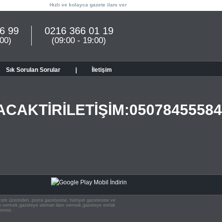
Hızlı ve kolayca gazete ilanı ver
6 99
0216 366 01 19
:00)
(09:00 - 19:00)
Sık Sorulan Sorular
|
İletişim
AKTİRİLETİŞİM:05078455584
n.com üzerinden, posta gazetesine, hürriyet gazetesine ve
 ilan vermek,gazeteye eleman ilanı vermek,gazeteye emlak
rsiniz.