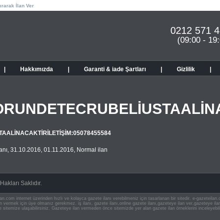
ırarak İlan Ver
0212 571 4
(09:00 - 19
|
Hakkımızda
|
Garanti & iade Şartları
|
Gizlilik
|
RUNDETECRUBELİUSTAALİNAC
ALİNACAKTİRİLETİŞİM:05078455584
anı
,
31.10.2016
,
01.11.2016
,
Normal ilan
akları Saklıdır.
an.com internet üzerinden hızlı ve kolayca gazete ilanı verebilmeniz için tasarlanan bir sitedir. e-gazeteila
ilan vermek için üye olmanız gerekmez. iş ilanı, gazete ilanı,online gazete ilanı,gazeteye ilan ver,gazeteye
e sitemize ulaşabilirsiniz. Gazeteye ilan vermeden önce sitemizde yer alan gazete ilan örneklerini inceleyebili