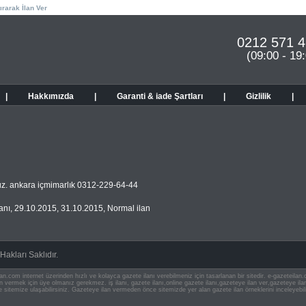
ırarak İlan Ver
0212 571 4
(09:00 - 19
|
Hakkımızda
|
Garanti & iade Şartları
|
Gizlilik
|
oruz. ankara içmimarlık 0312-229-64-44
anı
,
29.10.2015
,
31.10.2015
,
Normal ilan
akları Saklıdır.
an.com internet üzerinden hızlı ve kolayca gazete ilanı verebilmeniz için tasarlanan bir sitedir. e-gazeteila
ilan vermek için üye olmanız gerekmez. iş ilanı, gazete ilanı,online gazete ilanı,gazeteye ilan ver,gazeteye
e sitemize ulaşabilirsiniz. Gazeteye ilan vermeden önce sitemizde yer alan gazete ilan örneklerini inceleyebili