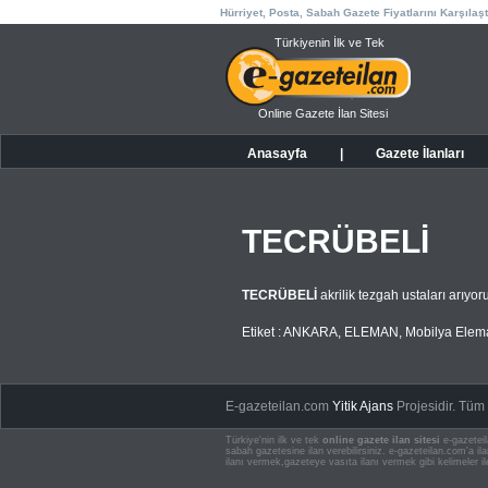
Hürriyet, Posta, Sabah Gazete Fiyatlarını Karşılaşt
Türkiyenin İlk ve Tek
Online Gazete İlan Sitesi
Anasayfa
|
Gazete İlanları
TECRÜBELİ
TECRÜBELİ
akrilik tezgah ustaları arıy
Etiket :
ANKARA
,
ELEMAN
,
Mobilya Elem
E-gazeteilan.com
Yitik Ajans
Projesidir.
Tüm H
Türkiye'nin ilk ve tek
online gazete ilan sitesi
e-gazeteil
sabah gazetesine ilan verebilirsiniz. e-gazeteilan.com'a 
ilanı vermek,gazeteye vasıta ilanı vermek gibi kelimeler il