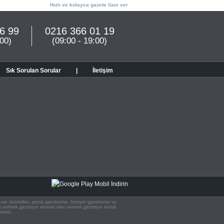
Hızlı ve kolayca gazete ilanı ver
6 99
0216 366 01 19
:00)
(09:00 - 19:00)
Sık Sorulan Sorular
|
İletişim
n.com üzerinden, posta gazetesine, hürriyet gazetesine ve
 ilan vermek,gazeteye eleman ilanı vermek,gazeteye emlak
rsiniz.