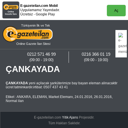
E-gazeteilan.com Mobil
Uygulamamız Yayındadır.
Aç
Ücretsiz - Google Play
Türkiyenin İlk ve Tek
Online Gazete İlan Sitesi
0212 571 46 99
0216 366 01 19
(09:00 - 19:00)
(09:00 - 19:00)
ÇANKAYADA
ÇANKAYADA
yeni açilacak şarküterimize bay bayan eleman alinacaktir
ücret tatminkardir.irtibat: 0507 437 43 41
Etiket :
ANKARA
,
ELEMAN
,
Market Elemanı
,
24.01.2016
,
26.01.2016
,
Normal ilan
E-gazeteilan.com
Yitik Ajans
Projesidir.
Tüm Hakları Saklıdır.