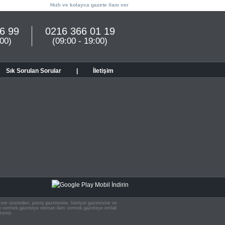
Hızlı ve kolayca gazete ilanı ver
6 99
0216 366 01 19
:00)
(09:00 - 19:00)
Sık Sorulan Sorular
|
İletişim
n.com üzerinden, posta gazetesine, hürriyet gazetesine ve
 ilan vermek,gazeteye eleman ilanı vermek,gazeteye emlak
rsiniz.