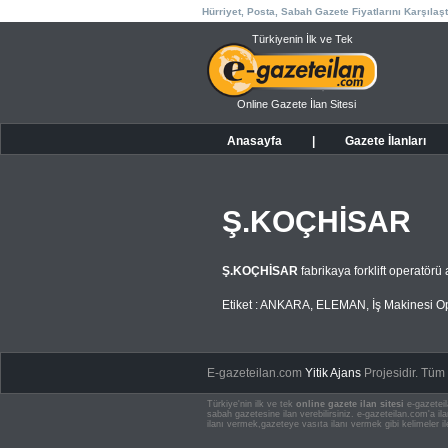
Hürriyet, Posta, Sabah Gazete Fiyatlarını Karşılaşt
Türkiyenin İlk ve Tek
Online Gazete İlan Sitesi
Anasayfa
|
Gazete İlanları
Ş.KOÇHİSAR
Ş.KOÇHİSAR
fabrikaya forklift operatör
Etiket :
ANKARA
,
ELEMAN
,
İş Makinesi O
E-gazeteilan.com
Yitik Ajans
Projesidir.
Tüm H
Türkiye'nin ilk ve tek
online gazete ilan sitesi
e-gazeteil
sabah gazetesine ilan verebilirsiniz. e-gazeteilan.com'a 
ilanı vermek,gazeteye vasıta ilanı vermek gibi kelimeler il