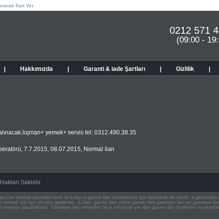
ırarak İlan Ver
0212 571 4
(09:00 - 19
|
Hakkımızda
|
Garanti & iade Şartları
|
Gizlilik
|
ü alınacak.lojman+ yemek+ servis tel: 0312.490.38.35
peratörü
,
7.7.2015
,
08.07.2015
,
Normal ilan
akları Saklıdır.
an.com internet üzerinden hızlı ve kolayca gazete ilanı verebilmeniz için tasarlanan bir sitedir. e-gazeteila
ilan vermek için üye olmanız gerekmez. iş ilanı, gazete ilanı,online gazete ilanı,gazeteye ilan ver,gazeteye
e sitemize ulaşabilirsiniz. Gazeteye ilan vermeden önce sitemizde yer alan gazete ilan örneklerini inceleyebili