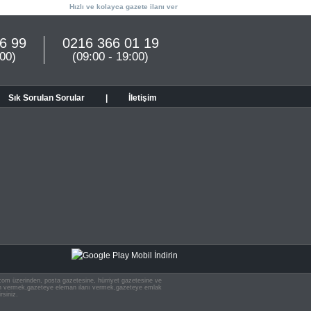
Hızlı ve kolayca gazete ilanı ver
6 99
0216 366 01 19
:00)
(09:00 - 19:00)
Sık Sorulan Sorular
|
İletişim
n.com üzerinden, posta gazetesine, hürriyet gazetesine ve
 ilan vermek,gazeteye eleman ilanı vermek,gazeteye emlak
rsiniz.