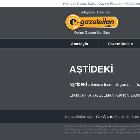
Hürriyet, Posta, Sabah Gazete Fiyatlarını Karşılaşt
Türkiyenin İlk ve Tek
Online Gazete İlan Sitesi
Anasayfa
|
Gazete İlanları
AŞTİDEKİ
AŞTİDEKİ
cafemize tecrübeli garsonlar b
Etiket :
ANKARA
,
ELEMAN
,
Garson
,
16.0
E-gazeteilan.com
Yitik Ajans
Projesidir.
Tüm H
Türkiye'nin ilk ve tek
online gazete ilan sitesi
e-gazeteil
sabah gazetesine ilan verebilirsiniz. e-gazeteilan.com'a 
ilanı vermek,gazeteye vasıta ilanı vermek gibi kelimeler il