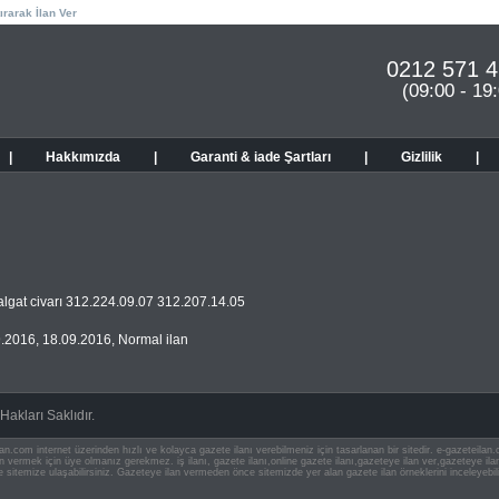
ırarak İlan Ver
0212 571 4
(09:00 - 19
|
Hakkımızda
|
Garanti & iade Şartları
|
Gizlilik
|
algat civarı 312.224.09.07 312.207.14.05
9.2016
,
18.09.2016
,
Normal ilan
akları Saklıdır.
an.com internet üzerinden hızlı ve kolayca gazete ilanı verebilmeniz için tasarlanan bir sitedir. e-gazeteila
ilan vermek için üye olmanız gerekmez. iş ilanı, gazete ilanı,online gazete ilanı,gazeteye ilan ver,gazeteye
e sitemize ulaşabilirsiniz. Gazeteye ilan vermeden önce sitemizde yer alan gazete ilan örneklerini inceleyebili