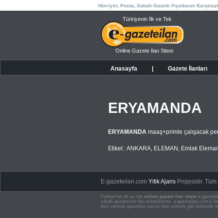
Hürriyet, Posta, Sabah Gazete Fiyatlarını Karşılaşt
Türkiyenin İlk ve Tek
Online Gazete İlan Sitesi
Anasayfa
|
Gazete İlanları
ERYAMANDA
ERYAMANDA
maaş+primle çalışacak pe
Etiket :
ANKARA
,
ELEMAN
,
Emlak Eleman
E-gazeteilan.com
Yitik Ajans
Projesidir.
Tüm H
Türkiye'nin ilk ve tek
online gazete ilan sitesi
e-gazeteil
sabah gazetesine ilan verebilirsiniz. e-gazeteilan.com'a 
ilanı vermek,gazeteye vasıta ilanı vermek gibi kelimeler il