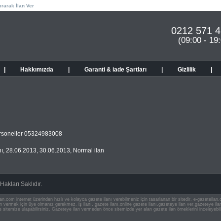
ırarak İlan Ver
0212 571 4
(09:00 - 19
|
Hakkımızda
|
Garanti & iade Şartları
|
Gizlilik
|
rsoneller 05324983008
ı
,
28.06.2013
,
30.06.2013
,
Normal ilan
akları Saklıdır.
an.com internet üzerinden hızlı ve kolayca gazete ilanı verebilmeniz için tasarlanan bir sitedir. e-gazeteila
ilan vermek için üye olmanız gerekmez. iş ilanı, gazete ilanı,online gazete ilanı,gazeteye ilan ver,gazeteye
e sitemize ulaşabilirsiniz. Gazeteye ilan vermeden önce sitemizde yer alan gazete ilan örneklerini inceleyebili