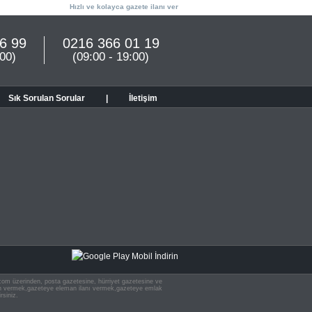
Hızlı ve kolayca gazete ilanı ver
6 99
0216 366 01 19
:00)
(09:00 - 19:00)
Sık Sorulan Sorular
|
İletişim
n.com üzerinden, posta gazetesine, hürriyet gazetesine ve
 ilan vermek,gazeteye eleman ilanı vermek,gazeteye emlak
rsiniz.