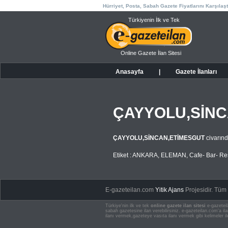
Hürriyet, Posta, Sabah Gazete Fiyatlarını Karşılaşt
Türkiyenin İlk ve Tek
Online Gazete İlan Sitesi
Anasayfa
|
Gazete İlanları
ÇAYYOLU,SİNC
ÇAYYOLU,SİNCAN,ETİMESGUT
civarınd
Etiket :
ANKARA
,
ELEMAN
,
Cafe- Bar- Re
E-gazeteilan.com
Yitik Ajans
Projesidir.
Tüm H
Türkiye'nin ilk ve tek
online gazete ilan sitesi
e-gazeteil
sabah gazetesine ilan verebilirsiniz. e-gazeteilan.com'a 
ilanı vermek,gazeteye vasıta ilanı vermek gibi kelimeler il