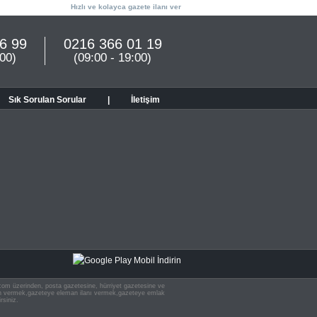
Hızlı ve kolayca gazete ilanı ver
6 99
0216 366 01 19
:00)
(09:00 - 19:00)
Sık Sorulan Sorular
|
İletişim
n.com üzerinden, posta gazetesine, hürriyet gazetesine ve
 ilan vermek,gazeteye eleman ilanı vermek,gazeteye emlak
rsiniz.