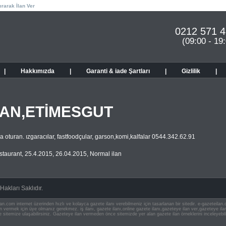
ırarak İlan Ver
0212 571 4
(09:00 - 19
|
Hakkımızda
|
Garanti & iade Şartları
|
Gizlilik
|
AN,ETİMESGUT
a oturan. ızgaracılar, fastfoodçular, garson,komi,kalfalar 0544.342.62.91
staurant
,
25.4.2015
,
26.04.2015
,
Normal ilan
akları Saklıdır.
an.com internet üzerinden hızlı ve kolayca gazete ilanı verebilmeniz için tasarlanan bir sitedir. e-gazeteila
ilan vermek için üye olmanız gerekmez. iş ilanı, gazete ilanı,online gazete ilanı,gazeteye ilan ver,gazeteye
e sitemize ulaşabilirsiniz. Gazeteye ilan vermeden önce sitemizde yer alan gazete ilan örneklerini inceleyebili