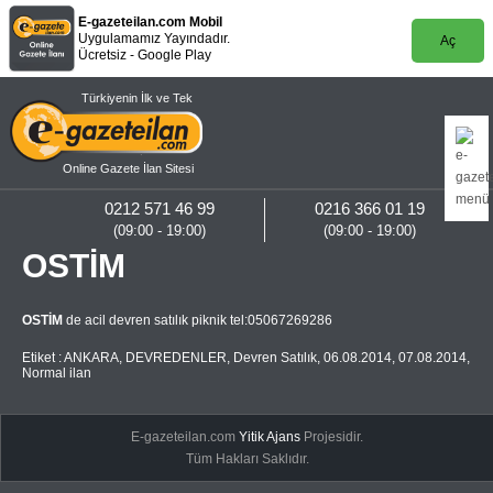
E-gazeteilan.com Mobil
Uygulamamız Yayındadır.
Aç
Ücretsiz - Google Play
Türkiyenin İlk ve Tek
Online Gazete İlan Sitesi
0212 571 46 99
0216 366 01 19
(09:00 - 19:00)
(09:00 - 19:00)
OSTİM
OSTİM
de acil devren satılık piknik tel:05067269286
Etiket :
ANKARA
,
DEVREDENLER
,
Devren Satılık
,
06.08.2014
,
07.08.2014
,
Normal ilan
E-gazeteilan.com
Yitik Ajans
Projesidir.
Tüm Hakları Saklıdır.