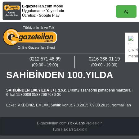
E-gazeteilan.com Mobil
Uygulamamız Yayındadır.
Aç
Ücretsiz - Google Play
Türkiyenin İlk ve Tek
Online Gazete İlan Sitesi
0212 571 46 99
0216 366 01 19
(09:00 - 19:00)
(09:00 - 19:00)
SAHİBİNDEN 100.YILDA
SAHİBİNDEN 100.YILDA
3+1 g.b.k. 140m2 asansörlü pimapenli manzaralı
6. kat 158000tl 05332687686-30
Etiket :
AKDENİZ
,
EMLAK
,
Satılık Konut
,
7.8.2015
,
09.08.2015
,
Normal ilan
E-gazeteilan.com
Yitik Ajans
Projesidir.
Tüm Hakları Saklıdır.