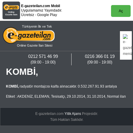
E-gazeteilan.com Mobil
Uygulamamız Yayındadır.
Aç
Ücretsiz - Google Play
Türkiyenin İlk ve Tek
Online Gazete İlan Sitesi
0212 571 46 99
0216 366 01 19
(09:00 - 19:00)
(09:00 - 19:00)
KOMBİ,
KOMBİ,
radyatör montajcısı kalfa alınacaktır. 0.532.267.91.93 antalya
Etiket :
AKDENİZ
,
ELEMAN
,
Tesisatçı
,
29.10.2014
,
31.10.2014
,
Normal ilan
E-gazeteilan.com
Yitik Ajans
Projesidir.
Tüm Hakları Saklıdır.