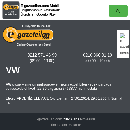
E-gazeteilan.com Mobil
Uygulamamız Yayındadır.
Aç
Ücretsiz - Google Play
Türkiyenin İlk ve Tek
Online Gazete İlan Sitesi
0212 571 46 99
0216 366 01 19
(09:00 - 19:00)
(09:00 - 19:00)
VW
VW
otoservisine ön muhasebeye+netsis excel bilen yedek parçada
yetişecek b ehliyetli 22-30 yaş arası 3463877 mür.mustafa
Etiket :
AKDENİZ
,
ELEMAN
,
Oto Elemanı
,
27.01.2014
,
29.01.2014
,
Normal
ilan
E-gazeteilan.com
Yitik Ajans
Projesidir.
Tüm Hakları Saklıdır.