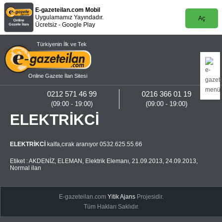
E-gazeteilan.com Mobil
Uygulamamız Yayındadır.
Aç
Ücretsiz - Google Play
Türkiyenin İlk ve Tek
Online Gazete İlan Sitesi
0212 571 46 99
0216 366 01 19
(09:00 - 19:00)
(09:00 - 19:00)
ELEKTRİKCİ
ELEKTRİKCİ
kalfa,cırak aranıyor 0532.625.55.66
Etiket :
AKDENİZ
,
ELEMAN
,
Elektrik Elemanı
,
21.09.2013
,
24.09.2013
,
Normal ilan
E-gazeteilan.com
Yitik Ajans
Projesidir.
Tüm Hakları Saklıdır.