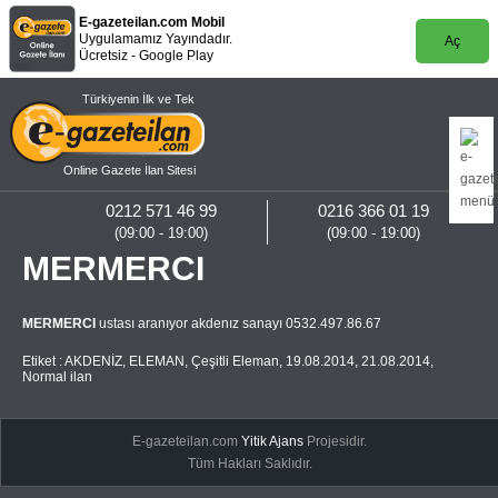
E-gazeteilan.com Mobil
Uygulamamız Yayındadır.
Aç
Ücretsiz - Google Play
Türkiyenin İlk ve Tek
Online Gazete İlan Sitesi
0212 571 46 99
0216 366 01 19
(09:00 - 19:00)
(09:00 - 19:00)
MERMERCI
MERMERCI
ustası aranıyor akdenız sanayı 0532.497.86.67
Etiket :
AKDENİZ
,
ELEMAN
,
Çeşitli Eleman
,
19.08.2014
,
21.08.2014
,
Normal ilan
E-gazeteilan.com
Yitik Ajans
Projesidir.
Tüm Hakları Saklıdır.