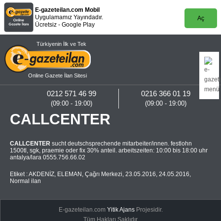
E-gazeteilan.com Mobil
Uygulamamız Yayındadır.
Aç
Ücretsiz - Google Play
Türkiyenin İlk ve Tek
Online Gazete İlan Sitesi
0212 571 46 99
0216 366 01 19
(09:00 - 19:00)
(09:00 - 19:00)
CALLCENTER
CALLCENTER
sucht deutschsprechende mitarbeiter/innen. festlohn
1500tl, sgk, praemie oder fix 30% anteil. arbeitszeiten: 10:00 bis 18:00 uhr
antalya/lara 0555.756.66.02
Etiket :
AKDENİZ
,
ELEMAN
,
Çağrı Merkezi
,
23.05.2016
,
24.05.2016
,
Normal ilan
E-gazeteilan.com
Yitik Ajans
Projesidir.
Tüm Hakları Saklıdır.