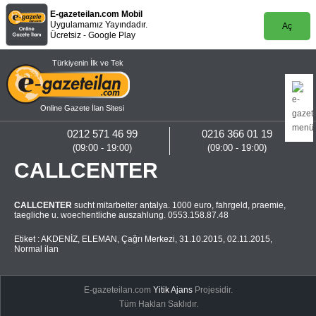
E-gazeteilan.com Mobil
Uygulamamız Yayındadır.
Aç
Ücretsiz - Google Play
Türkiyenin İlk ve Tek
Online Gazete İlan Sitesi
0212 571 46 99
0216 366 01 19
(09:00 - 19:00)
(09:00 - 19:00)
CALLCENTER
CALLCENTER
sucht mitarbeiter antalya. 1000 euro, fahrgeld, praemie,
taegliche u. woechentliche auszahlung. 0553.158.87.48
Etiket :
AKDENİZ
,
ELEMAN
,
Çağrı Merkezi
,
31.10.2015
,
02.11.2015
,
Normal ilan
E-gazeteilan.com
Yitik Ajans
Projesidir.
Tüm Hakları Saklıdır.