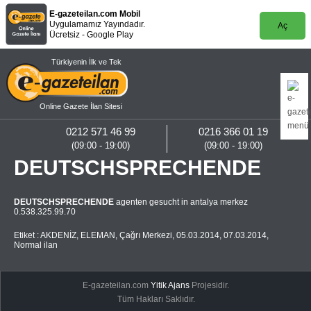
E-gazeteilan.com Mobil
Uygulamamız Yayındadır.
Aç
Ücretsiz - Google Play
Türkiyenin İlk ve Tek
Online Gazete İlan Sitesi
0212 571 46 99
0216 366 01 19
(09:00 - 19:00)
(09:00 - 19:00)
DEUTSCHSPRECHENDE
DEUTSCHSPRECHENDE
agenten gesucht in antalya merkez
0.538.325.99.70
Etiket :
AKDENİZ
,
ELEMAN
,
Çağrı Merkezi
,
05.03.2014
,
07.03.2014
,
Normal ilan
E-gazeteilan.com
Yitik Ajans
Projesidir.
Tüm Hakları Saklıdır.