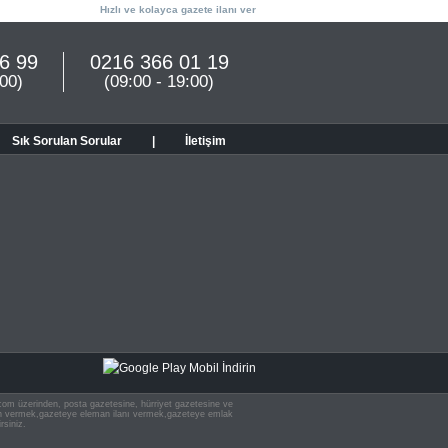
Hızlı ve kolayca gazete ilanı ver
6 99
0216 366 01 19
:00)
(09:00 - 19:00)
Sık Sorulan Sorular
|
İletişim
n.com üzerinden, posta gazetesine, hürriyet gazetesine ve
 ilan vermek,gazeteye eleman ilanı vermek,gazeteye emlak
rsiniz.