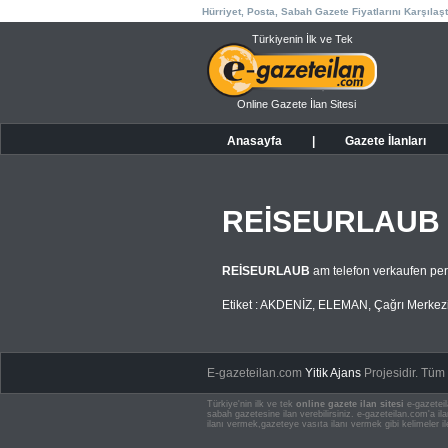
Hürriyet, Posta, Sabah Gazete Fiyatlarını Karşılaşt
Türkiyenin İlk ve Tek
Online Gazete İlan Sitesi
Anasayfa
|
Gazete İlanları
REİSEURLAUB
REİSEURLAUB
am telefon verkaufen per
Etiket :
AKDENİZ
,
ELEMAN
,
Çağrı Merkez
E-gazeteilan.com
Yitik Ajans
Projesidir.
Tüm H
Türkiye'nin ilk ve tek
online gazete ilan sitesi
e-gazeteil
sabah gazetesine ilan verebilirsiniz. e-gazeteilan.com'a 
ilanı vermek,gazeteye vasıta ilanı vermek gibi kelimeler il