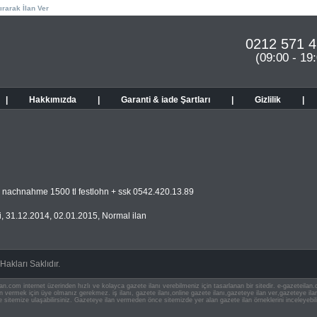
ırarak İlan Ver
0212 571 4
(09:00 - 19
|
Hakkımızda
|
Garanti & iade Şartları
|
Gizlilik
|
 nachnahme 1500 tl festlohn + ssk 0542.420.13.89
i
,
31.12.2014
,
02.01.2015
,
Normal ilan
akları Saklıdır.
an.com internet üzerinden hızlı ve kolayca gazete ilanı verebilmeniz için tasarlanan bir sitedir. e-gazeteila
ilan vermek için üye olmanız gerekmez. iş ilanı, gazete ilanı,online gazete ilanı,gazeteye ilan ver,gazeteye
e sitemize ulaşabilirsiniz. Gazeteye ilan vermeden önce sitemizde yer alan gazete ilan örneklerini inceleyebili