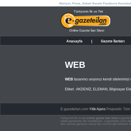
Hürriyet, Posta, Sabah Gazete Fiyatlarını Karşılaşt
Türkiyenin İlk ve Tek
Online Gazete İlan Sitesi
Anasayfa
|
Gazete İlanları
WEB
WEB
tasarımcı arıyoruz kendi sitelerimiz
Etiket :
AKDENİZ
,
ELEMAN
,
Bilgisayar El
E-gazeteilan.com
Yitik Ajans
Projesidir.
Tüm H
Türkiye'nin ilk ve tek
online gazete ilan sitesi
e-gazeteil
sabah gazetesine ilan verebilirsiniz. e-gazeteilan.com'a 
ilanı vermek,gazeteye vasıta ilanı vermek gibi kelimeler il