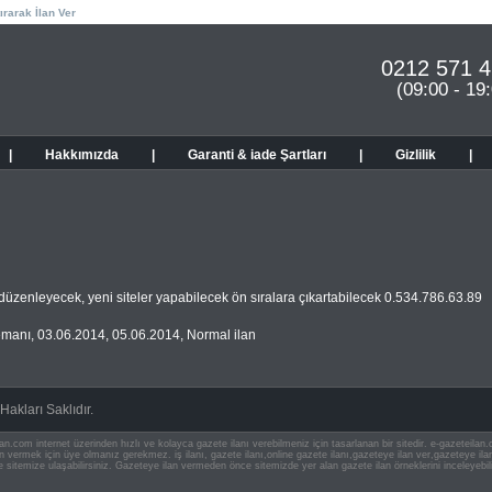
ırarak İlan Ver
0212 571 4
(09:00 - 19
|
Hakkımızda
|
Garanti & iade Şartları
|
Gizlilik
|
i düzenleyecek, yeni siteler yapabilecek ön sıralara çıkartabilecek 0.534.786.63.89
emanı
,
03.06.2014
,
05.06.2014
,
Normal ilan
akları Saklıdır.
an.com internet üzerinden hızlı ve kolayca gazete ilanı verebilmeniz için tasarlanan bir sitedir. e-gazeteila
ilan vermek için üye olmanız gerekmez. iş ilanı, gazete ilanı,online gazete ilanı,gazeteye ilan ver,gazeteye
e sitemize ulaşabilirsiniz. Gazeteye ilan vermeden önce sitemizde yer alan gazete ilan örneklerini inceleyebili