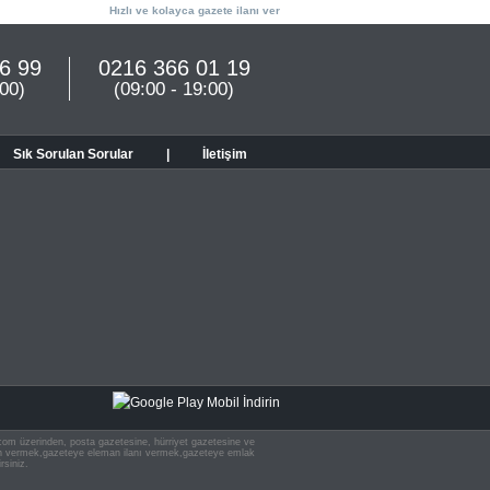
Hızlı ve kolayca gazete ilanı ver
6 99
0216 366 01 19
:00)
(09:00 - 19:00)
Sık Sorulan Sorular
|
İletişim
n.com üzerinden, posta gazetesine, hürriyet gazetesine ve
 ilan vermek,gazeteye eleman ilanı vermek,gazeteye emlak
rsiniz.