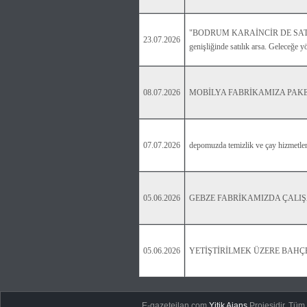
"BODRUM KARAİNCİR DE SATILIK 1
23.07.2026
genişliğinde satılık arsa. Geleceğe 
08.07.2026
MOBİLYA FABRİKAMIZA PAKE
07.07.2026
depomuzda temizlik ve çay hizmetleri
05.06.2026
GEBZE FABRİKAMIZDA ÇALIŞA
05.06.2026
YETİŞTİRİLMEK ÜZERE BAHÇE
E-gazeteilan.com
Yitik Ajans
Projesidir.
Tüm H