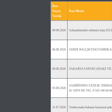
İlan
Yayın
İlan Metni
Tarihi
08.08.2026
Sultanahmetteki otelimize katçı 021
06.08.2026
GEBZE BALÇIKTAKİ FABRİKAM
06.08.2026
SAKARYA SAPANCADAKİ VİLLA
SAHİBİNDEN SATILIK TERMAL
03.08.2026
62 33076 M2 TEL: 0 543 546 84 0
31.07.2026
Yenibosnada bulunan kurumsal şirket