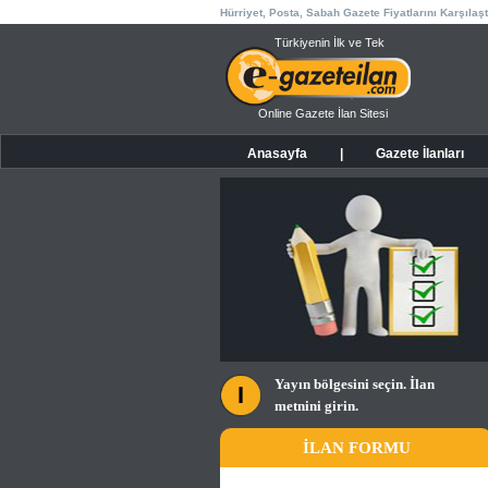
Hürriyet, Posta, Sabah Gazete Fiyatlarını Karşılaşt
Türkiyenin İlk ve Tek
Online Gazete İlan Sitesi
Anasayfa
|
Gazete İlanları
Yayın bölgesini seçin. İlan
metnini girin.
İLAN FORMU