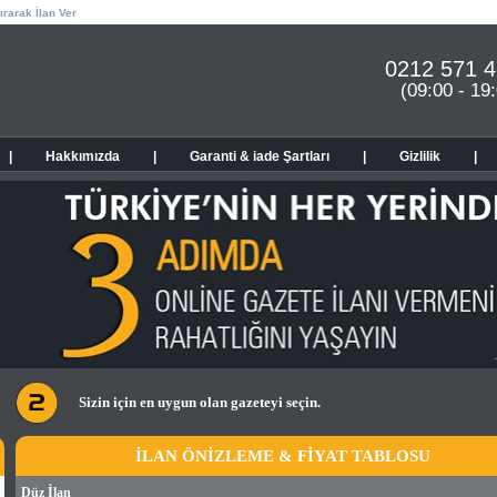
ırarak İlan Ver
0212 571 4
(09:00 - 19
|
Hakkımızda
|
Garanti & iade Şartları
|
Gizlilik
|
Sizin için en uygun olan gazeteyi seçin.
İLAN ÖNİZLEME & FİYAT TABLOSU
Düz İlan