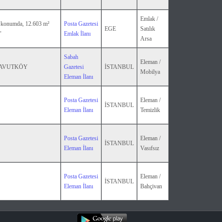
Emlak /
konumda, 12.603 m²
Posta Gazetesi
EGE
Satılık
"
Emlak İlanı
Arsa
Sabah
Eleman /
RNAVUTKÖY
Gazetesi
İSTANBUL
Mobilya
Eleman İlanı
Posta Gazetesi
Eleman /
İSTANBUL
Eleman İlanı
Temizlik
Posta Gazetesi
Eleman /
İSTANBUL
Eleman İlanı
Vasıfsız
Posta Gazetesi
Eleman /
İSTANBUL
Eleman İlanı
Bahçivan