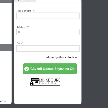
İsim Soyisim
(*)
Telefon
(*)
Email
Sözleşme Şartlarını Okudum
ildir