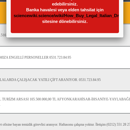
edebilirsiniz.
Banka havalesi veya elden tahsilat için
sciencewiki.science/wiki/How_Buy_Legal_Italian_Drivi
sitesine dönebilirsiniz.
2.516.21.70
IZA ENGELLİ PERSONELLER 0531.723.84.95
LARDA ÇALIŞACAK YATILI ÇİFT ARANIYOR. 0531.723.84.95
 TURİZM ARSASI 105.500.000,00 TL AFYONKARAHİSAR-İHSANİYE-YAYLABAĞI 
4
 ofisine bayan temizlik görevlisi aranıyor. Haftasonu çalışma yoktur. İletişim (0212) 551 28 2