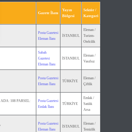
Yayın
Sektör /
Gazete İlanı
ng_License_Arose_To_Be_The_Top_Trend_In_Social_Media
Bölgesi
Kategori
Eleman /
Posta Gazetesi
İSTANBUL
Turizm-
Eleman İlanı
Otelcilik
Sabah
Eleman /
Gazetesi
İSTANBUL
Vasıfsız
Eleman İlanı
Posta Gazetesi
Eleman /
TÜRKİYE
Eleman İlanı
Çiftlik
Emlak /
ADA: 108 PARSEL:
Posta Gazetesi
TÜRKİYE
Satılık
Emlak İlanı
Arsa
Posta Gazetesi
Eleman /
7
İSTANBUL
Eleman İlanı
Temizlik