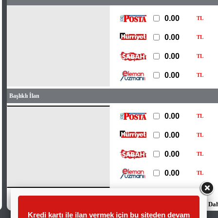
TL
TL
TL
TL
Başlıklı İlan
TL
TL
TL
TL
Fiyatlarımıza KDV Dah
Kredi kartı ile ilan vermek için bu siteden devam