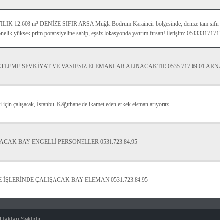
2.603 m² DENİZE SIFIR ARSA Muğla Bodrum Karaincir bölgesinde, denize tam sıfır 
yönelik yüksek prim potansiyeline sahip, eşsiz lokasyonda yatırım fırsatı! İletişim: 05333317171
TLEME SEVKİYAT VE VASIFSIZ ELEMANLAR ALINACAKTIR 0535.717.69.01 A
 için çalışacak, İstanbul Kâğıthane de ikamet eden erkek eleman arıyoruz.
CAK BAY ENGELLİ PERSONELLER 0531.723.84.95
 İŞLERİNDE ÇALIŞACAK BAY ELEMAN 0531.723.84.95
akları Saklıdır.