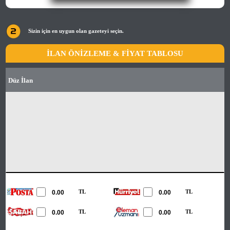
Sizin için en uygun olan gazeteyi seçin.
İLAN ÖNİZLEME & FİYAT TABLOSU
Düz İlan
TL
TL
TL
TL