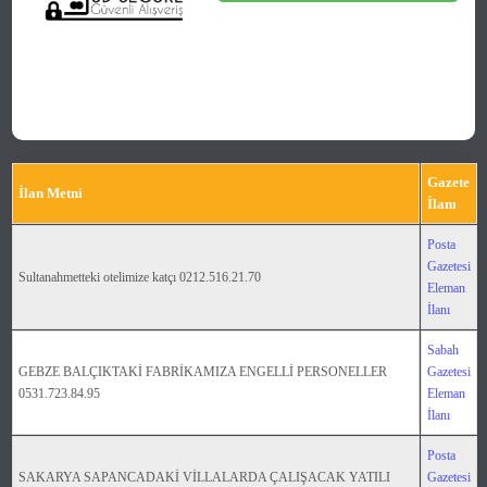
Gazete
İlan Metni
İlanı
Posta
Gazetesi
Sultanahmetteki otelimize katçı 0212.516.21.70
Eleman
İlanı
Sabah
GEBZE BALÇIKTAKİ FABRİKAMIZA ENGELLİ PERSONELLER
Gazetesi
0531.723.84.95
Eleman
İlanı
Posta
SAKARYA SAPANCADAKİ VİLLALARDA ÇALIŞACAK YATILI
Gazetesi