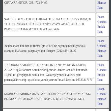
ÇİFT ARANIYOR. 0531.723.84.95
Eleman
İlanı
Posta
SAHİBİNDEN SATILIK TERMAL TURİZM ARSASI 105.500.000,00
Gazetesi
TL AFYONKARAHİSAR-İHSANİYE-YAYLABAĞI ADA: 108
Emlak
PARSEL: 62 33076 M2 TEL: 0 543 546 84 04
İlanı
Posta
Yenibosnada bulunan kurumsal şirket ofisine bayan temizlik görevlisi
Gazetesi
aranıyor. Haftasonu çalışma yoktur. İletişim (0212) 551 28 27
Eleman
İlanı
"BODRUM KARAİNCİR DE SATILIK 12.603 m² DENİZE SIFIR
Posta
ARSA Muğla Bodrum Karaincir bölgesinde, denize tam sıfır konumda,
Gazetesi
12.603 m² genişliğinde satılık arsa. Geleceğe yönelik yüksek prim
Emlak
potansiyeline sahip, eşsiz lokasyonda yatırım fırsatı! İletişim: 05333317171"
İlanı
Sabah
MOBİLYA FABRİKAMIZA PAKETLEME SEVKİYAT VE VASIFSIZ
Gazetesi
ELEMANLAR ALINACAKTIR 0535.717.69.01 ARNAVUTKÖY
Eleman
İlanı