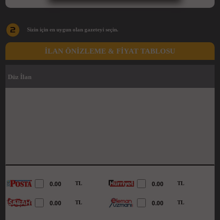
Sizin için en uygun olan gazeteyi seçin.
İLAN ÖNİZLEME & FİYAT TABLOSU
Düz İlan
TL
TL
TL
TL