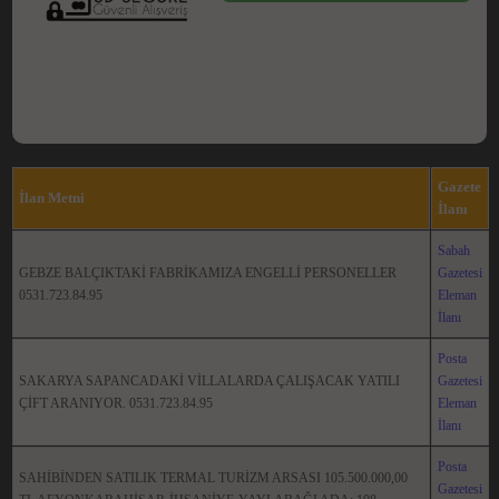
Gazete
İlan Metni
İlanı
Sabah
GEBZE BALÇIKTAKİ FABRİKAMIZA ENGELLİ PERSONELLER
Gazetesi
0531.723.84.95
Eleman
İlanı
Posta
SAKARYA SAPANCADAKİ VİLLALARDA ÇALIŞACAK YATILI
Gazetesi
ÇİFT ARANIYOR. 0531.723.84.95
Eleman
İlanı
Posta
SAHİBİNDEN SATILIK TERMAL TURİZM ARSASI 105.500.000,00
Gazetesi