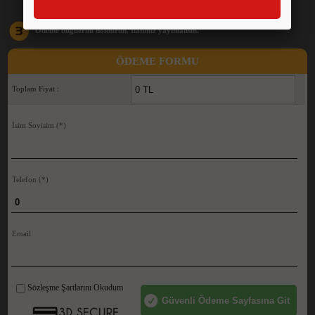
Ödeme bilgilerini doldurun. İlanınız yayınlansın.
ÖDEME FORMU
Toplam Fiyat :
İsim Soyisim
(*)
Telefon
(*)
Email
Sözleşme Şartlarını Okudum