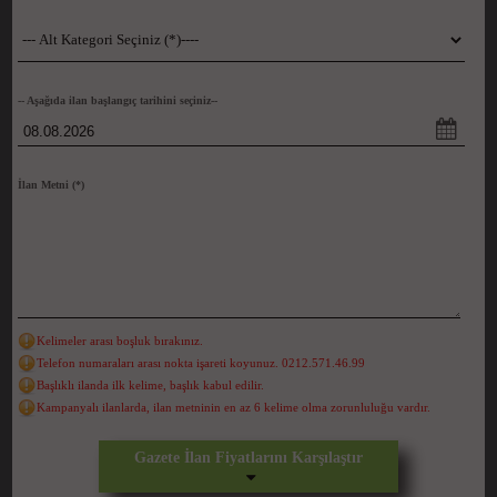
-- Aşağıda ilan başlangıç tarihini seçiniz--
İlan Metni
(*)
Kelimeler arası boşluk bırakınız.
Telefon numaraları arası nokta işareti koyunuz. 0212.571.46.99
Başlıklı ilanda ilk kelime, başlık kabul edilir.
Kampanyalı ilanlarda, ilan metninin en az 6 kelime olma zorunluluğu vardır.
Gazete İlan Fiyatlarını Karşılaştır